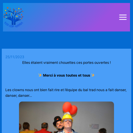
Aller
au
contenu
25/11/2023
Elles étaient vraiment chouettes ces portes ouvertes !
Merci à vous toutes et tous
Les clowns nous ont bien fait rire et l’équipe du bal trad nous a fait danser,
danser, danser…