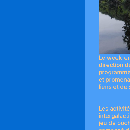
Le week-end
direction 
programme 
et promenad
liens et de
Les activit
intergalac
jeu de poc