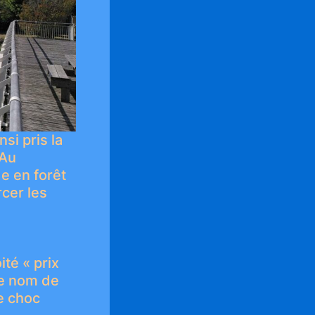
si pris la
 Au
e en forêt
cer les
ité « prix
le nom de
e choc