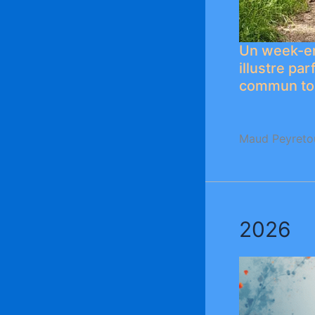
Un week-en
illustre par
commun tou
Maud Peyreto
2026