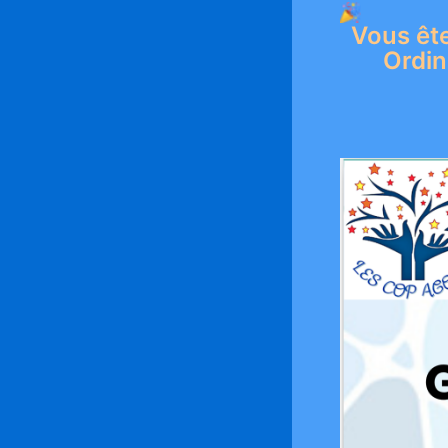
Vous ête
Ordin