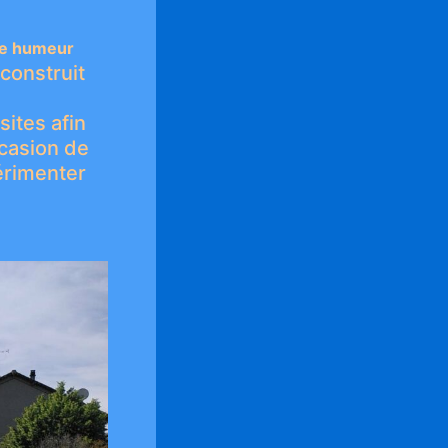
ne humeur
 construit
ites afin
ccasion de
érimenter